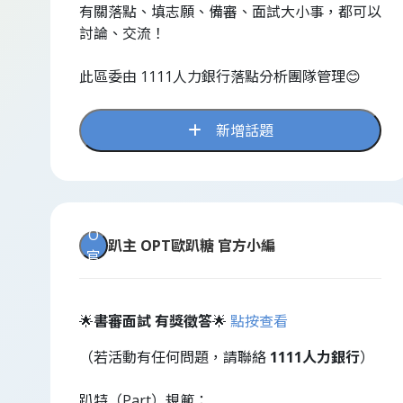
有關落點、填志願、備審、面試大小事，都可以
討論、交流！
此區委由 1111人力銀行落點分析團隊管理😊
新增話題
O
趴主
OPT歐趴糖 官方小編
官
🌟
書審面試 有獎徵答
🌟
點按查看
（若活動有任何問題，請聯絡
1111人力銀行
）
趴特（Part）規範：