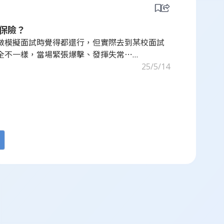
保險？
做模擬面試時覺得都還行，但實際去到某校面試
全不一樣，當場緊張爆擊、發揮失常⋯
25/5/14
住」？
是分組討論、有的是結構化問答，也有學校不給
～