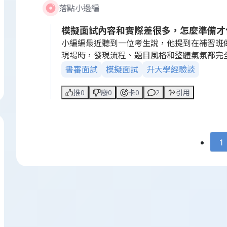
落點小邊編
模擬面試內容和實際差很多，怎麼準備才
小編編最近聽到一位考生說，他提到在補習班
現場時，發現流程、題目風格和整體氣氛都完
書審面試
模擬面試
升大學經驗談
這樣的情況不知道有沒有人也遇過？
補習班模擬面試到底有多少參考價值？
推0
廢0
卡0
2
引用
實戰和模擬差在哪裡？
有沒有學長姐分享怎麼準備比較不會「現場傻
現在很多學校都有不同風格的面試安排，有的
1
題目、直接聊天式考驗臨場反應。
歡迎留言分享你遇到的狀況或建議的準備方法