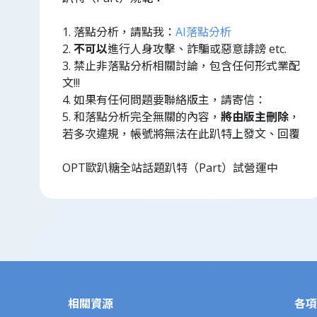
1. 落點分析，請點我：
AI落點分析
2.
不可以
進行人身攻擊、詐騙或惡意誹謗 etc.
3. 禁止非落點分析相關討論，包含任何形式業配
文!!!
4. 如果有任何問題要聯絡版主，請寄信：
5. 和落點分析完全無關的內容，
將由版主刪除
，
若多次違規，帳號將無法在此趴特上發文、回覆
OPT歐趴糖全站話題趴特（Part）試營運中
相關資源
各項