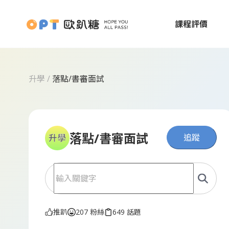
課程評價
升學
/
落點/書審面試
落點/書審面試
追蹤
推趴
207 粉絲
649 話題