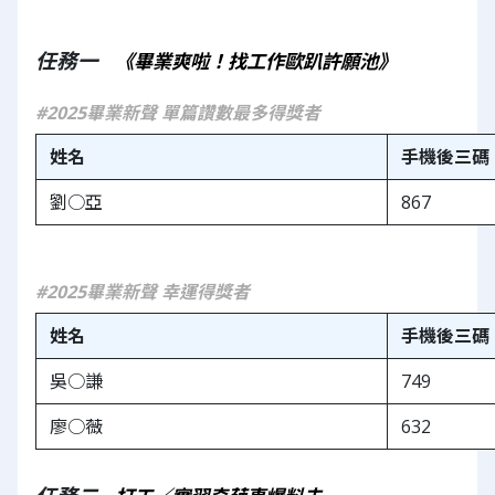
任務一   
《畢業爽啦！找工作歐趴許願池》
#2025畢業新聲 單篇讚數最多得獎者
姓名
手機後三碼
劉○亞
867
#2025畢業新聲 幸運得獎者
姓名
手機後三碼
吳○謙
749
廖○薇
632