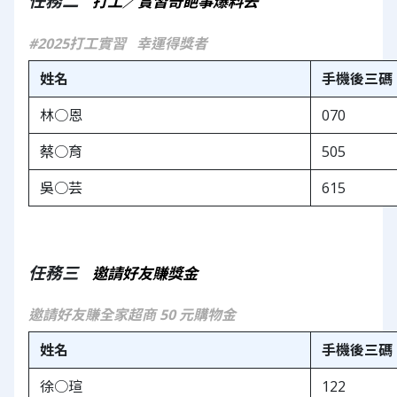
任務二   
打工／實習奇葩事爆料去
#2025打工實習
幸運得獎者
姓名
手機後三碼
林○恩
070
蔡○育
505
吳○芸
615
任務三   
邀請好友賺獎金
邀請好友賺全家超商 50 元購物金
姓名
手機後三碼
徐○瑄
122