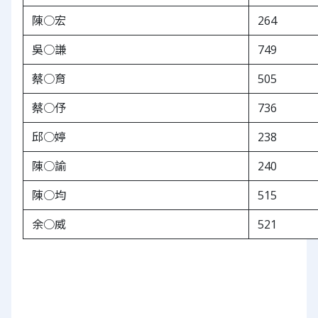
陳○宏
264
吳○謙
749
蔡○育
505
蔡○伃
736
邱○婷
238
陳○諭
240
陳○均
515
余○威
521