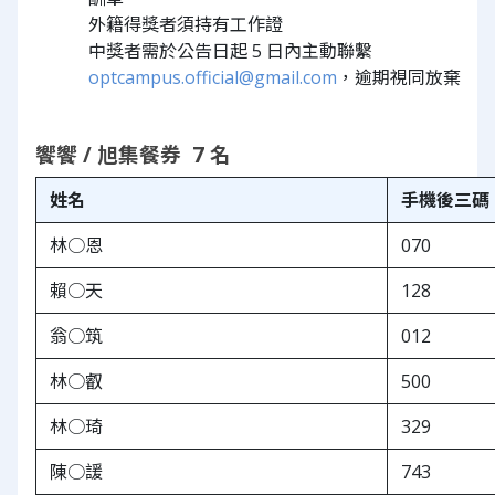
外籍得獎者須持有工作證
中獎者需於公告日起 5 日內主動聯繫 
optcampus.official@gmail.com
，逾期視同放棄
饗饗 / 旭集餐券  7 名
姓名
手機後三碼
林○恩
070
賴○天
128
翁○筑
012
林○叡
500
林○琦
329
陳○諼
743