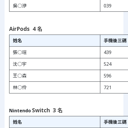
吳○洢
039
AirPods  4 名
姓名
手機後三碼
張○瑄
439
沈○宇
524
王○森
596
林
○
伶
721
Switch  3 名
Nintendo 
姓名
手機後三碼