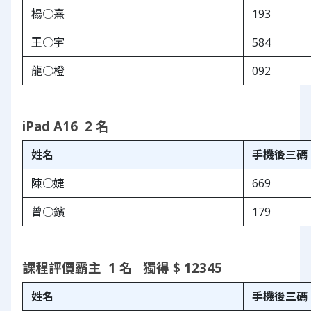
楊○熹
193
王○宇
584
龍○橙
092
iPad A16  2 名
姓名
手機後三碼
陳○婕
669
曾○鑌
179
課程評價霸主  1 名   獨得 $ 12345
姓名
手機後三碼