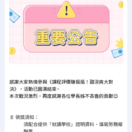
感謝大家熱情參與《課程評價賺摳摳！甜涼爽大對
決》，活動已圓滿結束~
本次戰況激烈，再度感謝各位學長姊不吝嗇的貢獻😉
📄 領獎須知：
須配合提供「就讀學校」證明資料、填寫勞務報
酬單