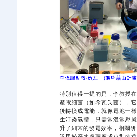
李偉鵬副教授(左一)期望藉由計
特別值得一提的是，李教授
產電細菌（如希瓦氏菌），
後轉換成電能，就像電池一
生汙染氣體，只需常溫常壓
升了細菌的發電效率，相關研究
泛用於廢水處理廠或小型裝