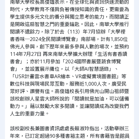
南華大學校長高俊雄表示，在全球化與資訊快速流動的
時代，大學教育不僅肩負著傳授知識的責任，更需要為
學生提供多元文化的養分與獨立思考的能力，而閱讀正
是開啟這扇智慧之門的重要鑰匙。因此，南華大學推行
閱讀不遺餘力，除了於去（113）年7月協辦「大學裡
書香味─2024全民閱讀博覽會」南部場，計有1,850位
佛光人參與，創下歷年來最多參與人數的場次，並預約
114年7月27日 再來南華大學擴大辦理「生活有書香讀
書會」；亦於11月參加「2024國際書展暨蔬食博覽
會」，並設置展示攤位，以「大師AI智慧語錄」、
「USR計畫雲水書車AR繪本、VR虛擬實境圖書館」等
數位科技與現場民眾互動，服務近1,000人次，廣受民
眾好評、讚譽有佳。高俊雄校長引用佛光山開山祖師暨
該校創辦人星雲大師所說的「閱讀就是加油，可以儲備
動力。」藉以鼓勵大家多閱讀，並讓閱讀成為改變我們
人生的重要力量。
該校副校長兼圖書資訊處處長賴淑玲指出，活動舉辦三
年來，已訂定超過90多種書箱主題，所有書籍皆是館員