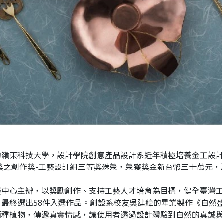
的嶺東科技大學，設計學院創意產品設計系近年積極培養金工設
藝獎之創作獎-工藝設計組三等獎殊榮，榮獲獎金新台幣三十萬元
中心主辦，以獎勵創作、支持工藝人才培育為目標，健全臺灣工
最終選出58件入選作品。創設系校友吳建緯的畢業製作《自然
兩種植物，傳遞真實情感，讓使用者透過設計體驗到自然的真誠