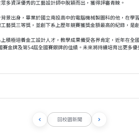
在眾多資深優秀的工藝設計師中脫穎而出，獲得評審青睞。
計背景出身，畢業於國立南投高中的電腦機械製圖科的他，在學
灣工藝獎三等獎，並創下系上歷年競賽獲獎金額最高的紀錄，是
系上積極培養金工設計人才，教學成果備受各界肯定，近年在全
屆全國賽金牌及第54屆全國賽銀牌的佳績。未來將持續培育出更多
回校園新聞