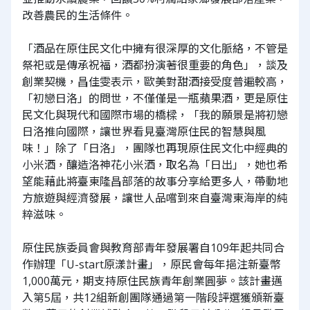
改善農民的生活條件。
「酒品在原住民文化中擁有很深厚的文化脈絡，不管是
祭祀或是傳承祝福，酒都扮演著很重要的角色」，談及
創業契機，昌佳雯表示，歐美對甜酒接受度普遍較高，
「初戀日洛」的問世，不僅僅是一瓶蘋果酒，更是原住
民文化與現代和國際市場的橋樑，「我的願景是將初戀
日洛推向國際，讓世界看見臺灣原住民的智慧與風
味！」除了「日洛」，團隊也再現原住民文化中經典的
小米酒，釀造洛神花小米酒，取名為「日出」，她也希
望能藉此將臺東隆昌部落的故事分享給更多人，帶動地
方旅遊與經濟發展，讓世人品嚐到來自臺灣東海岸的純
粹滋味。
原住民族委員會與教育部青年發展署自109年起共同合
作辦理「U-start原漾計畫」，原民會每年挹注新臺幣
1,000萬元，期支持原住民族青年創業圓夢。該計畫邁
入第5屆，共12組新創團隊通過第一階段評選獲頒新臺