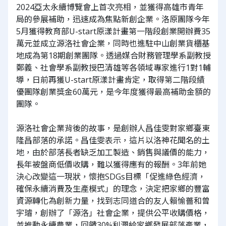
2024亞太永續博覽會上首次亮相，並獲得高雄市青年
局的參展補助，迅速成為焦點新創企業。洛原團隊今年
5月獲得教育部U-start原漾計畫第一階段創業開辦費35
萬元並成立源洛社會企業，同時也進駐中山創業貨櫃基
地成為第18期創業團隊。透過媒合財務管理學系副教授
鄭義、社會學系副教授巴清雄等各領域專家進行1對1輔
導，日前再獲U-start原漾計畫肯定，取得第二階段績
優團隊創業獎金60萬元，是今年度獲得最高補助金額的
團隊。
源洛社會企業背後的故事，是創辦人昌佳雯對家鄉臺東
隆昌部落的承諾。昌佳雯表示，這片以洛神花聞名的土
地，由於部落長者缺乏加工製造、銷售與議價的能力，
長年被盤商低價收購，難以獲得應有的報酬。3年前她
決心改變這一現狀，懷抱SDGs目標「促進綠色經濟，
確保永續消費及生產模式」的理念，決定把家鄉的豐富
資源轉化為創新力量，找到志同道合的友人賴愉薔和曾
宇璿，創辦了「源洛」社會企業，提供公平收購價格，
並推動永續農業，回饋30%利潤給家鄉發展部落產業，