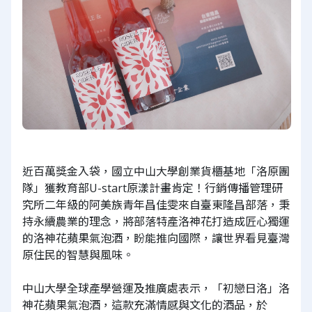
近百萬獎金入袋，國立中山大學創業貨櫃基地「洛原團
隊」獲教育部U-start原漾計畫肯定！行銷傳播管理研
究所二年級的阿美族青年昌佳雯來自臺東隆昌部落，秉
持永續農業的理念，將部落特產洛神花打造成匠心獨運
的洛神花蘋果氣泡酒，盼能推向國際，讓世界看見臺灣
原住民的智慧與風味。
中山大學全球產學營運及推廣處表示，「初戀日洛」洛
神花蘋果氣泡酒，這款充滿情感與文化的酒品，於